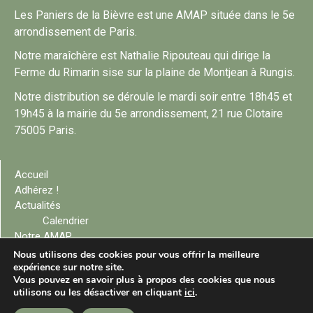
Les Paniers de la Bièvre est une AMAP située dans le 5e
arrondissement de Paris.
Notre maraîchère est Nathalie Ripouteau qui dirige la
Ferme du Rimarin sise sur la plaine de Montjean à Rungis.
Notre distribution se déroule le mardi soir entre 18h45 et
19h45 à la mairie du 5e arrondissement, 21 rue Clotaire
75005 Paris.
Accueil
Adhérez !
Actualités
Calendrier
Notre AMAP
La ferme du Rimarin
Nous utilisons des cookies pour vous offrir la meilleure
Adhérent
expérience sur notre site.
Vous pouvez en savoir plus à propos des cookies que nous
Contact
utilisons ou les désactiver en cliquant
ici
.
Mentions légales