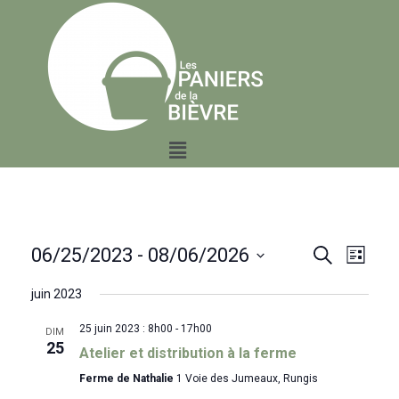
Events
Event
06/25/2023
 - 
08/06/2026
Search
Liste
Views
Search
Select
date.
juin 2023
Naviga
and
25 juin 2023 : 8h00
-
17h00
Views
DIM
25
Atelier et distribution à la ferme
Navigati
Ferme de Nathalie
1 Voie des Jumeaux, Rungis