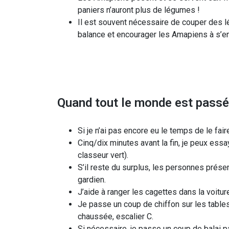
paniers n’auront plus de légumes !
Il est souvent nécessaire de couper des lé
balance et encourager les Amapiens à s’en 
Quand tout le monde est passé 
Si je n’ai pas encore eu le temps de le fair
Cinq/dix minutes avant la fin, je peux essa
classeur vert).
S’il reste du surplus, les personnes présen
gardien.
J’aide à ranger les cagettes dans la voitur
Je passe un coup de chiffon sur les tables 
chaussée, escalier C.
Si nécessaire, je passe un coup de balai pa