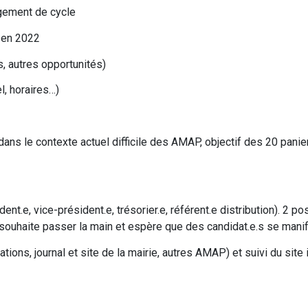
ngement de cycle
 en 2022
s, autres opportunités)
l, horaires…)
ns le contexte actuel difficile des AMAP, objectif des 20 panie
.e, vice-président.e, trésorier.e, référent.e distribution). 2 pos
 souhaite passer la main et espère que des candidat.e.s se manif
ions, journal et site de la mairie, autres AMAP) et suivi du site